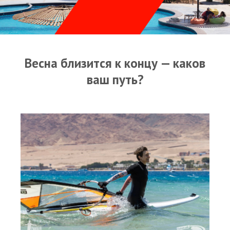
Прогноз погоды
Оборудование
Карта лагуны
Весна близится к концу — каков
Виртуальный тур Ганет Синай
ваш путь?
Виртуальный тур Свисс Инн
Дахаб
ВиндСерфКидс
Новости
Медиа
Медиа архив
Фотки
Видео