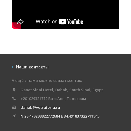
Наши контакты
А ещё с нами можно связаться так:
Ganet Sinai Hotel, Dahab, South Sinai, Egypt
+201029321772 ВатсАпп, Телеграм
dahab@vetratoria.ru
N 28.479298822772684 E 34.491837322711945