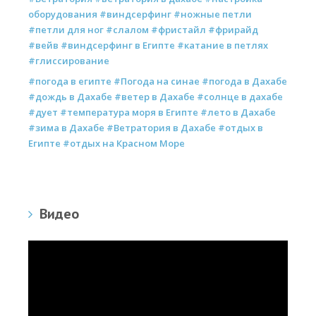
оборудования #виндсерфинг #ножные петли
#петли для ног #слалом #фристайл #фрирайд
#вейв #виндсерфинг в Египте #катание в петлях
#глиссирование
#погода в египте #Погода на синае #погода в Дахабе
#дождь в Дахабе #ветер в Дахабе #солнце в дахабе
#дует #температура моря в Египте #лето в Дахабе
#зима в Дахабе #Ветратория в Дахабе #отдых в
Египте #отдых на Красном Море
Видео