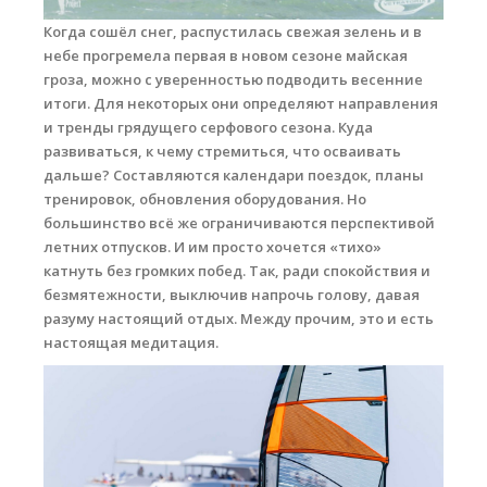
Когда сошёл снег, распустилась свежая зелень и в
Места катания
небе прогремела первая в новом сезоне майская
гроза, можно с уверенностью подводить весенние
Наши Станции
итоги. Для некоторых они определяют направления
Ветратория.Вьетнам
и тренды грядущего серфового сезона. Куда
развиваться, к чему стремиться, что осваивать
Ветратория Россия
дальше? Составляются календари поездок, планы
тренировок, обновления оборудования. Но
Ветратория.Египет
большинство всё же ограничиваются перспективой
Цены
летних отпусков. И им просто хочется «тихо»
катнуть без громких побед. Так, ради спокойствия и
Обучение виндсерфингу
безмятежности, выключив напрочь голову, давая
разуму настоящий отдых. Между прочим, это и есть
Прокат оборудования
настоящая медитация.
Прокат Винг Фоил
Продажа оборудования
Система скидок