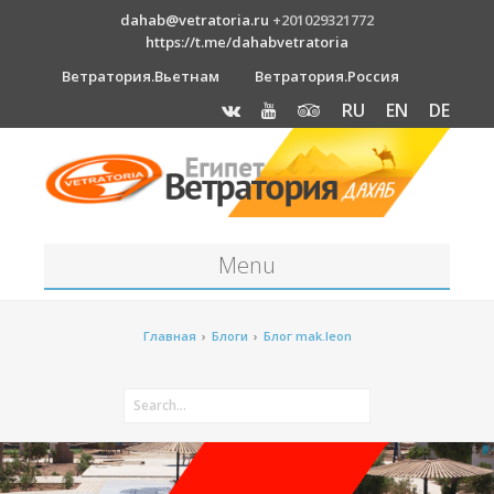
dahab@vetratoria.ru
+201029321772
https://t.me/dahabvetratoria
Ветратория.Вьетнам
Ветратория.Россия
RU
EN
DE
Menu
Станция
Главная
›
Блоги
›
Блог mak.leon
О станции
Вакансии
Как к нам добраться?
Отель Canion