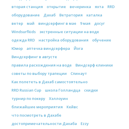
вторая станция
открытие
вечеринка
яхта
RRD
оборудование
Дахаб
Ветратория
каталка
ветер
май
виндсерфинг в мае
9 мая
досуг
Windsurfkids
экстренные ситуации на воде
одежда RRD
настройка оборудования
обучение
Юмор
аптечка виндсерфера
Йога
Виндсерфинг в августе
правила расхождения на воде
Виндсерф клиники
советы по выбору трапеции
Спинаут
Как полететь в Дахаб самостоятельно
RRD Russian Cup
школа Голландца
скидки
турнир по покеру
Хэллоуин
ближайшие мероприятия
Кейвс
что посмотреть в Дахабе
достопримечательности Дахаба
Ezzy