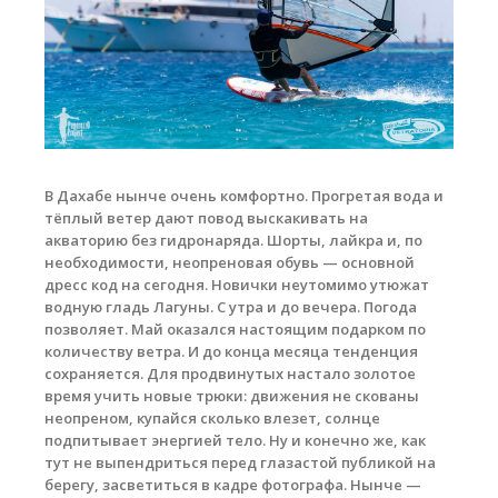
Обучение кайтсерфингу
Контакты
В Дахабе нынче очень комфортно. Прогретая вода и
тёплый ветер дают повод выскакивать на
акваторию без гидронаряда. Шорты, лайкра и, по
необходимости, неопреновая обувь — основной
дресс код на сегодня. Новички неутомимо утюжат
водную гладь Лагуны. С утра и до вечера. Погода
позволяет. Май оказался настоящим подарком по
количеству ветра. И до конца месяца тенденция
сохраняется. Для продвинутых настало золотое
время учить новые трюки: движения не скованы
неопреном, купайся сколько влезет, солнце
подпитывает энергией тело. Ну и конечно же, как
тут не выпендриться перед глазастой публикой на
берегу, засветиться в кадре фотографа. Нынче —