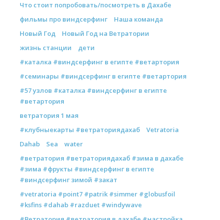
Что стоит попробовать/посмотреть в Дахабе
фильмы про виндсерфинг
Наша команда
Новый Год
Новый Год на Ветратории
жизнь станции
дети
#каталка #виндсерфинг в египте #ветартория
#семинары #виндсерфинг в египте #ветартория
#57 узлов #каталка #виндсерфинг в египте
#ветартория
ветратория 1 мая
#клубныекарты #ветраториядахаб
Vetratoria
Dahab
Sea
water
#ветратория #ветраториядахаб #зима в дахабе
#зима #фрукты #виндсерфинг в египте
#виндсерфинг зимой #закат
#vetratoria #point7 #patrik #simmer #globusfoil
#ksfins #dahab #razduet #windywave
#Ветратория #ветратория в дахабе #настройка