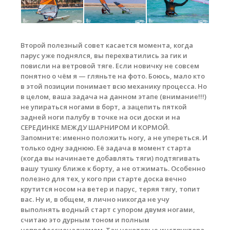
Второй полезный совет касается момента, когда
парус уже поднялся, вы перехватились за гик и
повисли на ветровой тяге. Если новичку не совсем
понятно о чём я — гляньте на фото. Боюсь, мало кто
в этой позиции понимает всю механику процесса. Но
в целом, ваша задача на данном этапе (внимание!!!)
не упираться ногами в борт, а зацепить пяткой
задней ноги палубу в точке на оси доски и на
СЕРЕДИНКЕ МЕЖДУ ШАРНИРОМ И КОРМОЙ.
Запомните: именно положить ногу, а не упереться. И
только одну заднюю. Её задача в момент старта
(когда вы начинаете добавлять тяги) подтягивать
вашу тушку ближе к борту, а не отжимать. Особенно
полезно для тех, у кого при старте доска вечно
крутится носом на ветер и парус, теряя тягу, топит
вас. Ну и, в общем, я лично никогда не учу
выполнять водный старт с упором двумя ногами,
считаю это дурным тоном и полным