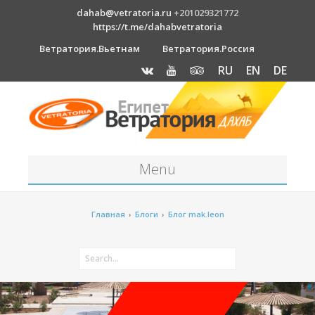
dahab@vetratoria.ru
+201029321772
https://t.me/dahabvetratoria
Ветратория.Вьетнам
Ветратория.Россия
RU
EN
DE
Menu
Станция
Главная
›
Блоги
›
Блог mak.leon
О станции
Вакансии
Как к нам добраться?
Отель Canion