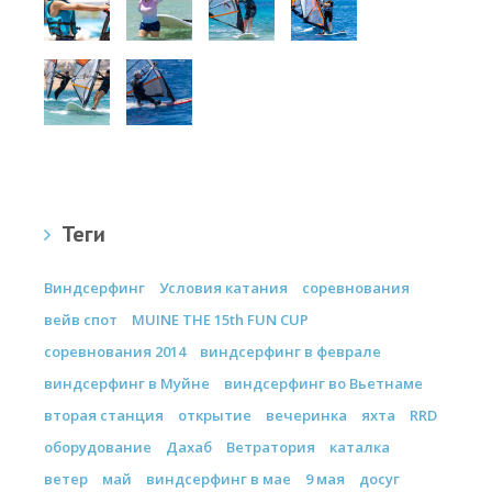
Теги
Виндсерфинг
Условия катания
соревнования
вейв спот
MUINE THE 15th FUN CUP
соревнования 2014
виндсерфинг в феврале
виндсерфинг в Муйне
виндсерфинг во Вьетнаме
вторая станция
открытие
вечеринка
яхта
RRD
оборудование
Дахаб
Ветратория
каталка
ветер
май
виндсерфинг в мае
9 мая
досуг