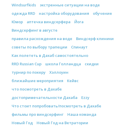
Windsurfkids
экстренные ситуации на воде
одежда RRD
настройка оборудования
обучение
Юмор
аптечка виндсерфера
Йога
Виндсерфинг в августе
правила расхождения на воде
Виндсерф клиники
советы по выбору трапеции
Спинаут
Как полететь в Дахаб самостоятельно
RRD Russian Cup
школа Голландца
скидки
турнир по покеру
Хэллоуин
ближайшие мероприятия
Кейвс
что посмотреть в Дахабе
достопримечательности Дахаба
Ezzy
Что стоит попробовать/посмотреть в Дахабе
фильмы про виндсерфинг
Наша команда
Новый Год
Новый Год на Ветратории