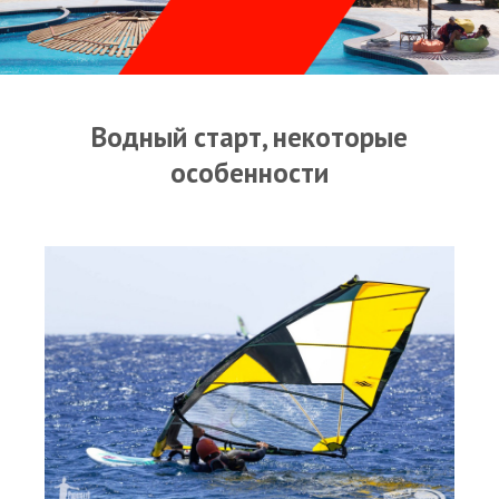
Прогноз погоды
Оборудование
Карта лагуны
Водный старт, некоторые
Виртуальный тур Ганет Синай
особенности
Виртуальный тур Свисс Инн
Дахаб
ВиндСерфКидс
Новости
Медиа
Медиа архив
Фотки
Видео