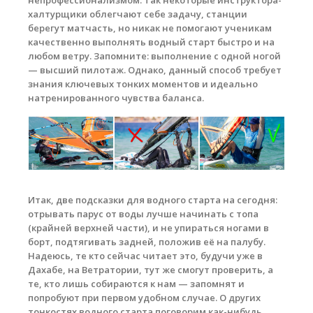
непрофессионализмом. Так некоторые инструктора-
халтурщики облегчают себе задачу, станции
берегут матчасть, но никак не помогают ученикам
качественно выполнять водный старт быстро и на
любом ветру. Запомните: выполнение с одной ногой
— высший пилотаж. Однако, данный способ требует
знания ключевых тонких моментов и идеально
натренированного чувства баланса.
Итак, две подсказки для водного старта на сегодня:
отрывать парус от воды лучше начинать с топа
(крайней верхней части), и не упираться ногами в
борт, подтягивать задней, положив её на палубу.
Надеюсь, те кто сейчас читает это, будучи уже в
Дахабе, на Ветратории, тут же смогут проверить, а
те, кто лишь собираются к нам — запомнят и
попробуют при первом удобном случае. О других
тонкостях водного старта поговорим как-нибудь