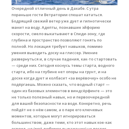
Очередной отличный день в Дахабе. С утра
Места катания
пораньше гости Ветратории спешат кататься.
Бодрящий свежий ветер уже дует и гипнотически
Наши Станции
манит на воду. Адепты, познавшие эйфорию
Ветратория.Вьетнам
скорости, смело выкатывают в Спиди-зону, где
глубина и пространство позволяют гонять по
Ветратория Россия
полной. Но локация требует навыков, помимо
умения выводить доску на глиссер. Умение
Ветратория.Египет
развернуться и, в случае падения, как-то стартовать
Цены
— среди них. Сегодня коснусь темы старта, водного
старта, ибо на глубине нет опоры на грунт, и на
Обучение виндсерфингу
доске когда дует и колбасит «за верёвочку» особо не
подёргаешь. Можно сказать, что водный старт —
Прокат оборудования
один из базовых элементов в виндсёрфинге — это
не только полезный навык, но и первоочередной
Прокат Винг Фоил
для вашей безопасности на воде. Конкретно, речь
Продажа оборудования
пойдёт не о нём самом, а о паре его ключевых
моментов, которые могут игнорироваться
Система скидок
большинством, даже теми, кто этот навык кое-как
освоил, но (моё любимое выражение) не постиг