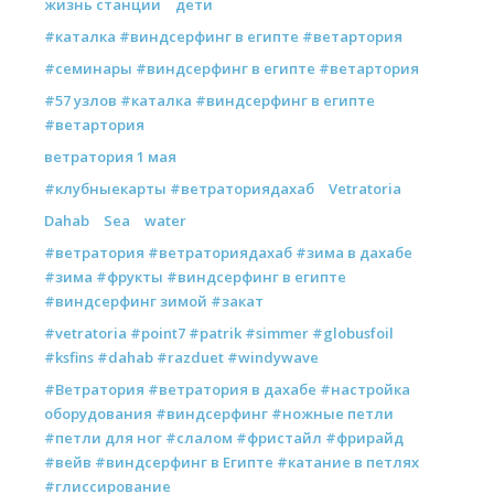
жизнь станции
дети
#каталка #виндсерфинг в египте #ветартория
#семинары #виндсерфинг в египте #ветартория
#57 узлов #каталка #виндсерфинг в египте
#ветартория
ветратория 1 мая
#клубныекарты #ветраториядахаб
Vetratoria
Dahab
Sea
water
#ветратория #ветраториядахаб #зима в дахабе
#зима #фрукты #виндсерфинг в египте
#виндсерфинг зимой #закат
#vetratoria #point7 #patrik #simmer #globusfoil
#ksfins #dahab #razduet #windywave
#Ветратория #ветратория в дахабе #настройка
оборудования #виндсерфинг #ножные петли
#петли для ног #слалом #фристайл #фрирайд
#вейв #виндсерфинг в Египте #катание в петлях
#глиссирование