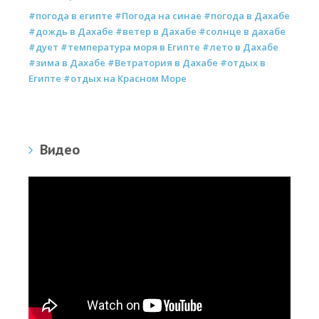
#погода в египте #Погода на синае #погода в Дахабе
#дождь в Дахабе #ветер в Дахабе #солнце в дахабе
#дует #температура моря в Египте #лето в Дахабе
#зима в Дахабе #Ветратория в Дахабе #отдых в
Египте #отдых на Красном Море
Видео