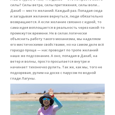
силы? Силы ветра, силы притяжения, силы воли…
Места катания
Дахаб — место желаний. Каждый раз. Попадая сюда
и загадывая желание вернуться, люди обязательно
Наши Станции
возвращаются. А если желание связано с идеей, то
сама идея воплощается в реальность через какой-то
Ветратория.Вьетнам
промежуток времени. Не в силах логически
Ветратория Россия
объяснить работу такого механизма, мы наделяем
его мистическими свойствами, но на самом деле всё
Ветратория.Египет
гораздо проще — нас проводит по тропе желаний
наше же подсознание. А оно, попадая в Дахаб, на
Цены
ветер и волны, просто просыпается внутри и
начинает тихонечко рулить. Так же, как мы, того не
Обучение виндсерфингу
подозревая, рулим на доске с парусом по водной
Прокат оборудования
глади Лагуны.
Прокат Винг Фоил
Продажа оборудования
Система скидок