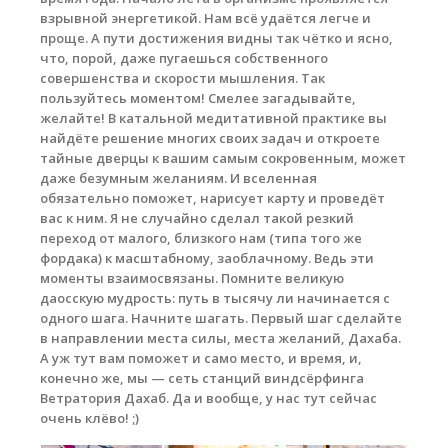
взрывной энергетикой. Нам всё удаётся легче и
проще. А пути достижения видны так чётко и ясно,
что, порой, даже пугаешься собственного
совершенства и скорости мышления. Так
пользуйтесь моментом! Смелее загадывайте,
желайте! В катальной медитативной практике вы
найдёте решение многих своих задач и откроете
тайные дверцы к вашим самым сокровенным, может
даже безумным желаниям. И вселенная
обязательно поможет, нарисует карту и проведёт
вас к ним. Я не случайно сделал такой резкий
переход от малого, близкого нам (типа того же
фордака) к масштабному, заоблачному. Ведь эти
моменты взаимосвязаны. Помните великую
даосскую мудрость: путь в тысячу ли начинается с
одного шага. Начните шагать. Первый шаг сделайте
в направлении места силы, места желаний, Дахаба.
А уж тут вам поможет и само место, и время, и,
конечно же, мы — сеть станций виндсёрфинга
Ветратория Дахаб. Да и вообще, у нас тут сейчас
очень клёво! ;)