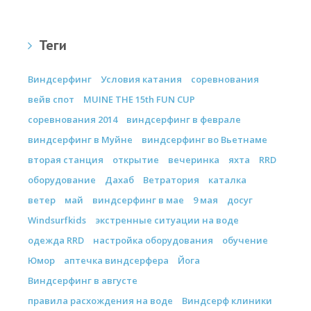
Теги
Виндсерфинг
Условия катания
соревнования
вейв спот
MUINE THE 15th FUN CUP
соревнования 2014
виндсерфинг в феврале
виндсерфинг в Муйне
виндсерфинг во Вьетнаме
вторая станция
открытие
вечеринка
яхта
RRD
оборудование
Дахаб
Ветратория
каталка
ветер
май
виндсерфинг в мае
9 мая
досуг
Windsurfkids
экстренные ситуации на воде
одежда RRD
настройка оборудования
обучение
Юмор
аптечка виндсерфера
Йога
Виндсерфинг в августе
правила расхождения на воде
Виндсерф клиники