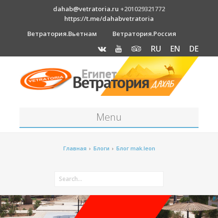
dahab@vetratoria.ru
+201029321772
https://t.me/dahabvetratoria
Ветратория.Вьетнам
Ветратория.Россия
RU
EN
DE
Menu
Станция
Главная
›
Блоги
›
Блог mak.leon
О станции
Вакансии
Как к нам добраться?
Отель Canion