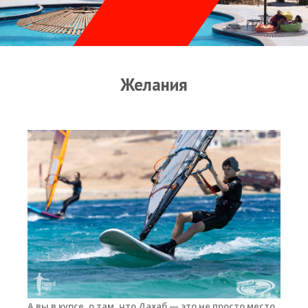
Прогноз погоды
Оборудование
Карта лагуны
Желания
Виртуальный тур Ганет Синай
Виртуальный тур Свисс Инн
Дахаб
ВиндСерфКидс
Новости
Медиа
Медиа архив
Фотки
А вы в курсе, о там, что Дахаб — это не просто место
Видео