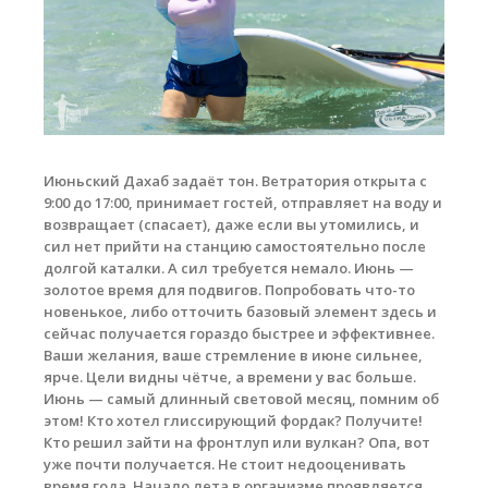
Обучение кайтсерфингу
Контакты
Июньский Дахаб задаёт тон. Ветратория открыта с
9:00 до 17:00, принимает гостей, отправляет на воду и
возвращает (спасает), даже если вы утомились, и
сил нет прийти на станцию самостоятельно после
долгой каталки. А сил требуется немало. Июнь —
золотое время для подвигов. Попробовать что-то
новенькое, либо отточить базовый элемент здесь и
сейчас получается гораздо быстрее и эффективнее.
Ваши желания, ваше стремление в июне сильнее,
ярче. Цели видны чётче, а времени у вас больше.
Июнь — самый длинный световой месяц, помним об
этом! Кто хотел глиссирующий фордак? Получите!
Кто решил зайти на фронтлуп или вулкан? Опа, вот
уже почти получается. Не стоит недооценивать
время года. Начало лета в организме проявляется