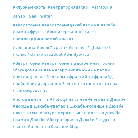
#клубныекарты #ветраториядахаб
Vetratoria
Dahab
Sea
water
#ветратория #ветраториядахаб #зима в дахабе
#зима #фрукты #виндсерфинг в египте
#виндсерфинг зимой #закат
#vetratoria #point7 #patrik #simmer #globusfoil
#ksfins #dahab #razduet #windywave
#Ветратория #ветратория в дахабе #настройка
оборудования #виндсерфинг #ножные петли
#петли для ног #слалом #фристайл #фрирайд
#вейв #виндсерфинг в Египте #катание в петлях
#глиссирование
#погода в египте #Погода на синае #погода в Дахабе
#дождь в Дахабе #ветер в Дахабе #солнце в дахабе
#дует #температура моря в Египте #лето в Дахабе
#зима в Дахабе #Ветратория в Дахабе #отдых в
Египте #отдых на Красном Море