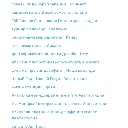
советы по выбору трапеции
Спинаут
Как полететь в Дахаб самостоятельно
RRD Russian Cup
школа Голландца
скидки
турнир по покеру
Хэллоуин
ближайшие мероприятия
Кейвс
что посмотреть в Дахабе
достопримечательности Дахаба
Ezzy
Что стоит попробовать/посмотреть в Дахабе
фильмы про виндсерфинг
Наша команда
Новый Год
Новый Год на Ветратории
жизнь станции
дети
#каталка #виндсерфинг в египте #ветартория
#семинары #виндсерфинг в египте #ветартория
#57 узлов #каталка #виндсерфинг в египте
#ветартория
ветратория 1 мая