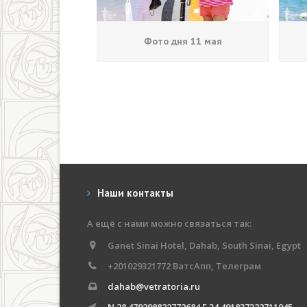
Фото дня 11 мая
Наши контакты
А ещё с нами можно связаться так:
Ganet Sinai Hotel, Dahab, South Sinai, Egypt
+201029321772 ВатсАпп, Телеграм
dahab@vetratoria.ru
N 28.479298822772684 E 34.491837322711945