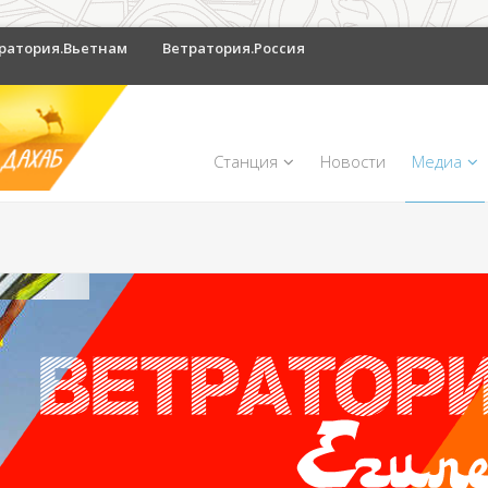
ратория.Вьетнам
Ветратория.Россия
Станция
Новости
Медиа