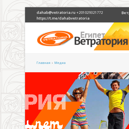
dahab@vetratoria.ru
+201029321772
Вет
https://t.me/dahabvetratoria
Главная
›
Медиа