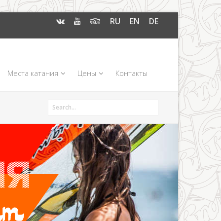
RU
EN
DE
Места катания
Цены
Контакты