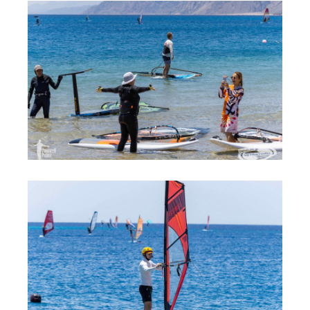
Места катания
Наши Станции
Ветратория.Вьетнам
Ветратория Россия
Ветратория.Египет
Цены
Обучение виндсерфингу
Прокат оборудования
Прокат Винг Фоил
Продажа оборудования
Система скидок