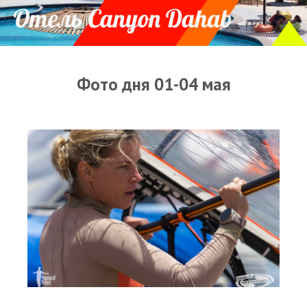
Прогноз погоды
Оборудование
Карта лагуны
Фото дня 01-04 мая
Виртуальный тур Ганет Синай
Виртуальный тур Свисс Инн
Дахаб
ВиндСерфКидс
Новости
Медиа
Медиа архив
Фотки
Видео