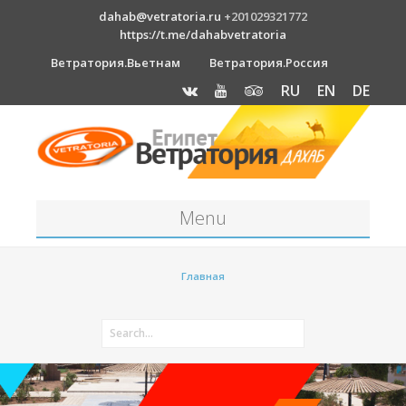
dahab@vetratoria.ru
+201029321772
https://t.me/dahabvetratoria
Ветратория.Вьетнам
Ветратория.Россия
RU
EN
DE
Menu
Станция
Главная
О станции
Вакансии
Как к нам добраться?
Отель Canion