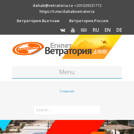
dahab@vetratoria.ru
+201029321772
https://t.me/dahabvetratoria
Ветратория.Вьетнам
Ветратория.Россия
RU
EN
DE
Menu
Станция
Главная
О станции
Вакансии
Как к нам добраться?
Отель Canion