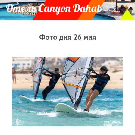
Прогноз погоды
Оборудование
Карта лагуны
Фото дня 26 мая
Виртуальный тур Ганет Синай
Виртуальный тур Свисс Инн
Дахаб
ВиндСерфКидс
Новости
Медиа
Медиа архив
Фотки
Видео