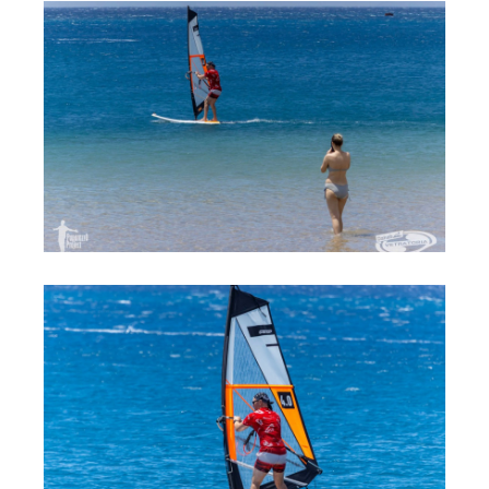
Места катания
Наши Станции
Ветратория.Вьетнам
Ветратория Россия
Ветратория.Египет
Цены
Обучение виндсерфингу
Прокат оборудования
Прокат Винг Фоил
Продажа оборудования
Система скидок