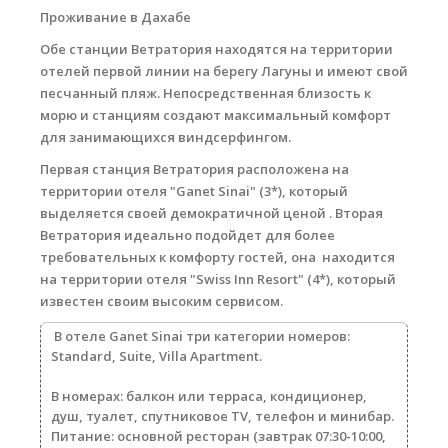
Проживание в Дахабе
Обе станции Ветратория находятся на территории
отелей первой линии на берегу Лагуны и имеют свой
песчанный пляж. Непосредственная близость к
морю и станциям создают максимальный комфорт
для занимающихся виндсерфингом.
Первая станция
Ветратория
расположена на
территории отеля "Ganet Sinai" (3*), который
выделяется своей демократичной ценой . Вторая
Ветратория
идеально подойдет для более
требовательных к комфорту гостей, она находится
на территории отеля "Swiss Inn Resort" (4*), который
известен своим высоким сервисом.
В отеле Ganet Sinai три категории номеров:
Standard, Suite, Villa Apartment.
В номерах
: балкон или терраса, кондиционер,
душ, туалет, спутниковое TV, телефон и минибар.
Питание
: основной ресторан (завтрак 07:30-10:00,