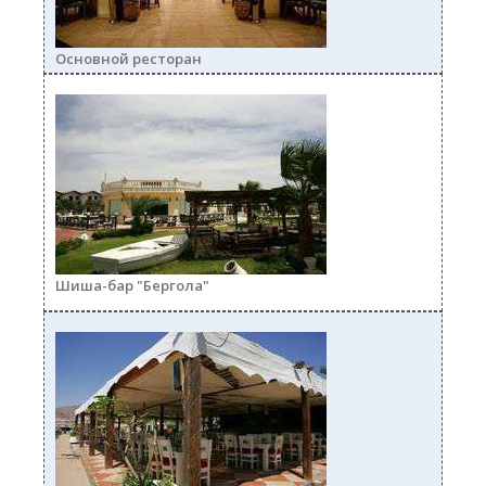
Основной ресторан
1mini.jpg
Шиша-бар "Бергола"
2mini.jpg