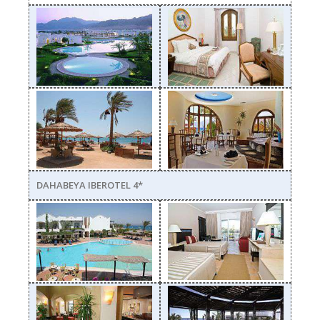
2.jpg
3.jpg
4.jpg
1.jpg
DAHABEYA IBEROTEL 4*
1.jpg
2.jpg