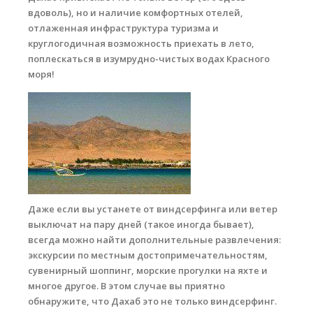
Обучение кайтсерфингу
вдоволь), но и наличие комфортных отелей,
отлаженная инфраструктура туризма и
Контакты
круглогодичная возможность приехать в лето,
поплескаться в изумрудно-чистых водах Красного
моря!
view.jpg
Даже если вы устанете от виндсерфинга или ветер
выключат на пару дней (такое иногда бывает),
всегда можно найти дополнительные развлечения:
экскурсии по местным достопримечательностям,
сувенирный шоппинг, морские прогулки на яхте и
многое другое. В этом случае вы приятно
обнаружите, что Дахаб это не только виндсерфинг.