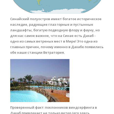
Места катания
Синайский полуостров имеет богатое историческое
Наши Станции
наследие, радующие глаз горные и пустынные
Ветратория.Вьетнам
ландшафты, богатую подводную флору и фауну, но
для нас самое важное, что на Синае есть Дахаб -
Ветратория Россия
одно из самых ветреных мест в Мире! Это одна из
главных причин, почему именно в Дахабе появились
Ветратория.Египет
обе наши станции Ветратория.
Цены
Обучение виндсерфингу
hotel.jpg
Прокат оборудования
Прокат Винг Фоил
Продажа оборудования
Система скидок
Проверенный факт: поклонников виндсерфинга в
Дахаб привлекает не только ветер (его здесь