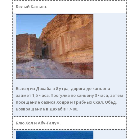
Белый Каньон.
belyy_kanon250_copy.jpg
Выезд из Дахаба в 8 утра, дорога до каньона
займет 1,5 часа. Прогулка по каньону 3 часа, затем
посещение оазиса Ходра и Грибных Скал. Обед.
Возвращение в Дахаб в 17-00.
Блю Хол и Абу-Галум.