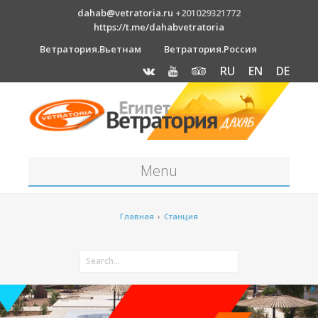
dahab@vetratoria.ru
+201029321772
https://t.me/dahabvetratoria
Ветратория.Вьетнам
Ветратория.Россия
RU
EN
DE
Menu
Станция
Главная
›
Станция
О станции
Вакансии
Как к нам добраться?
Отель Canion