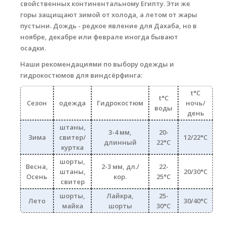
свойственных континентальному Египту. Эти же
горы защищают зимой от холода, а летом от жары
пустыни. Дождь - редкое явление для Дахаба, но в
ноябре, декабре или феврале иногда бывают
осадки.
Наши рекомендациями по выбору одежды и
гидрокостюмов для виндсёрфинга:
t°С
t°С
Сезон
одежда
Гидрокостюм
ночь/
воды
день
штаны,
3-4 мм,
20-
Зима
свитер/
12/22°С
длинный
22°С
куртка
шорты,
Весна,
2-3 мм, дл./
22-
штаны,
20/30°С
Осень
кор.
25°С
свитер
шорты,
Лайкра,
25-
Лето
30/40°С
майка
шорты
30°С