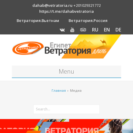
dahab@vetratoria.ru
+201029321772
https://t.me/dahabvetratoria
Ветратория.Вьетнам
Ветратория.Россия
RU
EN
DE
Menu
Станция
Главная
›
Медиа
О станции
Вакансии
Как к нам добраться?
Отель Canion