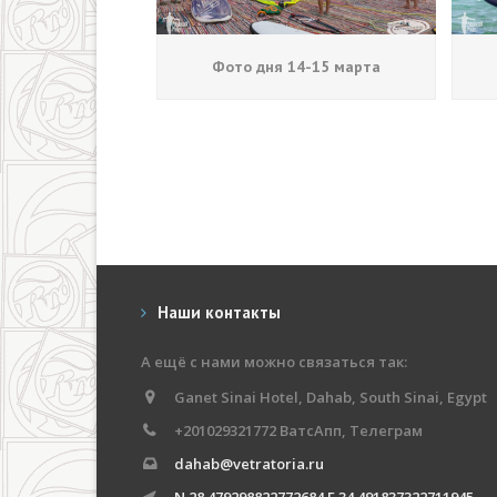
Фото дня 14-15 марта
Наши контакты
А ещё с нами можно связаться так:
Ganet Sinai Hotel, Dahab, South Sinai, Egypt
+201029321772 ВатсАпп, Телеграм
dahab@vetratoria.ru
N 28.479298822772684 E 34.491837322711945