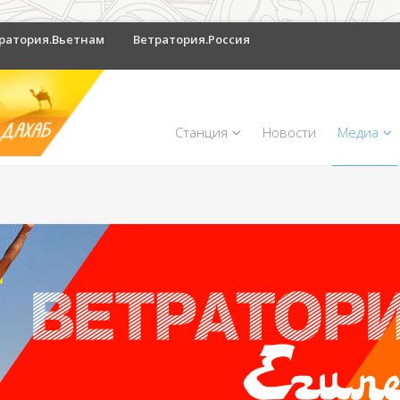
ратория.Вьетнам
Ветратория.Россия
Станция
Новости
Медиа