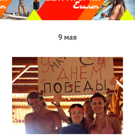
Прогноз погоды
Оборудование
Карта лагуны
9 мая
Виртуальный тур Ганет Синай
Виртуальный тур Свисс Инн
Дахаб
ВиндСерфКидс
Новости
Медиа
Медиа архив
Фотки
Видео