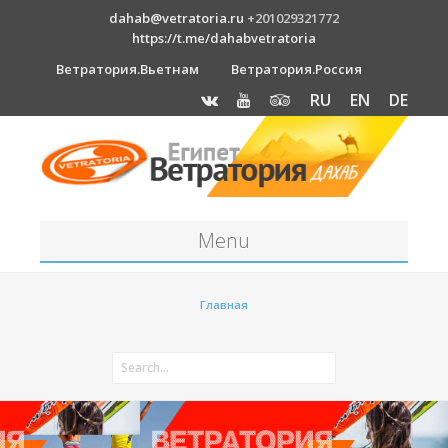
dahab@vetratoria.ru
+201029321772
https://t.me/dahabvetratoria
Ветратория.Вьетнам
Ветратория.Россия
RU
EN
DE
Menu
Станция
Главная
О станции
Вакансии
Как к нам добраться?
Отель Canion