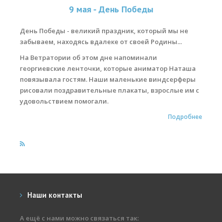
9 мая - День Победы
Места катания
День Победы - великий праздник, который мы не
Наши Станции
забываем, находясь вдалеке от своей Родины...
Ветратория.Вьетнам
На Ветратории об этом дне напоминали
георгиевские ленточки, которые аниматор Наташа
Ветратория Россия
повязывала гостям. Наши маленькие виндсерферы
рисовали поздравительные плакаты, взрослые им с
Ветратория.Египет
удовольствием помогали.
Цены
Подробнее
Обучение виндсерфингу
Прокат оборудования
Прокат Винг Фоил
Продажа оборудования
Наши контакты
Система скидок
А ещё с нами можно связаться так: