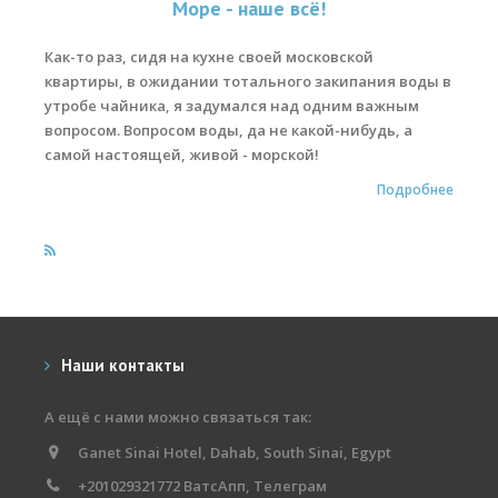
Море - наше всё!
Места катания
Как-то раз, сидя на кухне своей московской
квартиры, в ожидании тотального закипания воды в
Наши Станции
утробе чайника, я задумался над одним важным
Ветратория.Вьетнам
вопросом. Вопросом воды, да не какой-нибудь, а
самой настоящей, живой - морской!
Ветратория Россия
Подробнее
Ветратория.Египет
Цены
Обучение виндсерфингу
Прокат оборудования
Наши контакты
Прокат Винг Фоил
А ещё с нами можно связаться так:
Продажа оборудования
Ganet Sinai Hotel, Dahab, South Sinai, Egypt
Система скидок
+201029321772 ВатсАпп, Телеграм