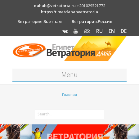
dahab@vetratoria.ru
+201029321772
https://t.me/dahabvetratoria
Ветратория.Вьетнам
Ветратория.Россия
RU
EN
DE
Menu
Станция
Главная
О станции
Вакансии
Как к нам добраться?
Отель Canion