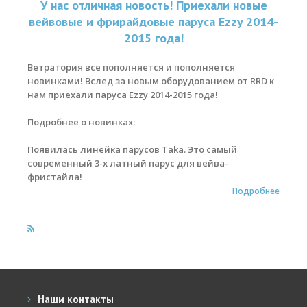
У нас отличная новость! Приехали новые
вейвовые и фрирайдовые паруса Ezzy 2014-
Места катания
2015 года!
Наши Станции
Ветратория все пополняется и пополняется
Ветратория.Вьетнам
новинками! Вслед за новым оборудованием от RRD к
нам приехали паруса Ezzy 2014-2015 года!
Ветратория Россия
Подробнее о новинках:
Ветратория.Египет
Появилась линейка парусов Taka. Это самый
Цены
современный 3-х латный парус для вейва-
фристайла!
Обучение виндсерфингу
Подробнее
Прокат оборудования
Прокат Винг Фоил
Продажа оборудования
Система скидок
Наши контакты