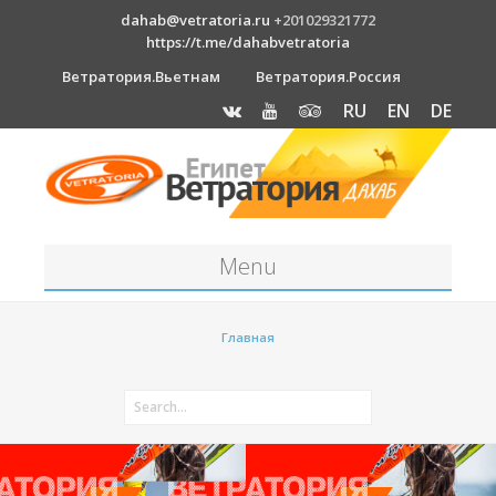
dahab@vetratoria.ru
+201029321772
https://t.me/dahabvetratoria
Ветратория.Вьетнам
Ветратория.Россия
RU
EN
DE
Menu
Станция
Главная
О станции
Вакансии
Как к нам добраться?
Отель Canion