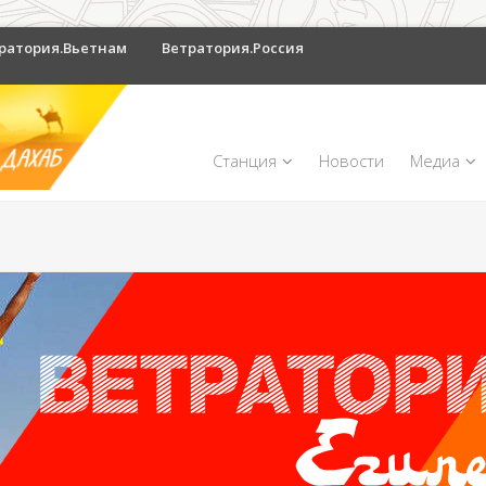
ратория.Вьетнам
Ветратория.Россия
Станция
Новости
Медиа