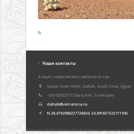
Наши контакты
А ещё с нами можно связаться так:
Ganet Sinai Hotel, Dahab, South Sinai, Egypt
+201029321772 ВатсАпп, Телеграм
dahab@vetratoria.ru
N 28.479298822772684 E 34.491837322711945