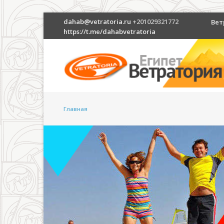
dahab@vetratoria.ru
+201029321772
Вет
https://t.me/dahabvetratoria
Главная