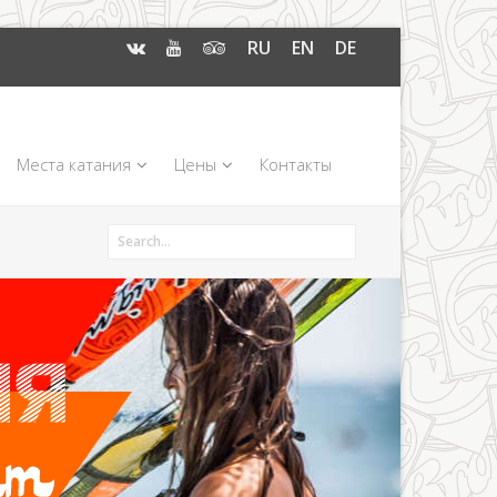
RU
EN
DE
Места катания
Цены
Контакты