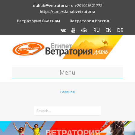
dahab@vetratoria.ru
+201029321772
https://t.me/dahabvetratoria
Ветратория.Вьетнам
Ветратория.Россия
RU
EN
DE
Menu
Станция
Главная
О станции
Вакансии
Как к нам добраться?
Отель Canion