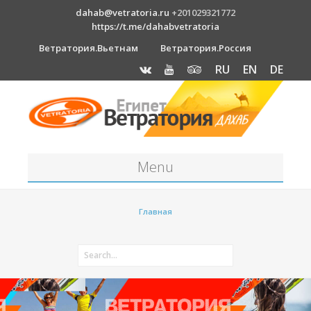
dahab@vetratoria.ru
+201029321772
https://t.me/dahabvetratoria
Ветратория.Вьетнам
Ветратория.Россия
RU
EN
DE
Menu
Станция
Главная
О станции
Вакансии
Как к нам добраться?
Отель Canion