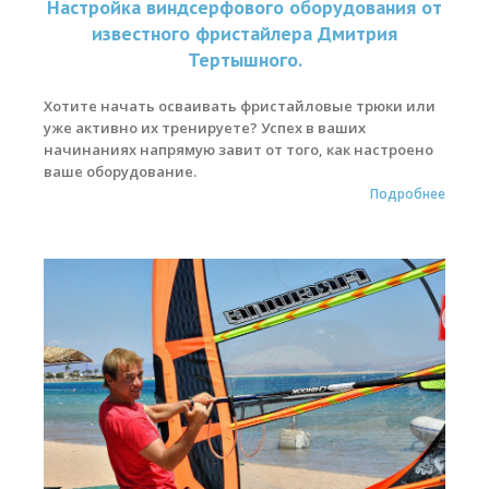
Настройка виндсерфового оборудования от
известного фристайлера Дмитрия
Места катания
Тертышного.
Наши Станции
Хотите начать осваивать фристайловые трюки или
Ветратория.Вьетнам
уже активно их тренируете? Успех в ваших
начинаниях напрямую завит от того, как настроено
Ветратория Россия
ваше оборудование.
Подробнее
Ветратория.Египет
Цены
Обучение виндсерфингу
Прокат оборудования
Прокат Винг Фоил
Продажа оборудования
Система скидок