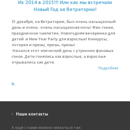
Из 2014 в 2015!!! Или как мы встречали
Новый Год на Ветратории!
Места катания
31 декабря, на Ветратории, был очень насыщенный
Наши Станции
день и очень- очень насыщенная ночь! Фан-гонки,
Ветратория.Вьетнам
праздничное чаепитие, Новогодняя вечеринка для
детей и New Year Party для взрослых! Конкурсы,
Ветратория Россия
лотерея и призы, призы, призы!
Начался этот эпический день с утренних фановых
Ветратория.Египет
гонок. Дети гонялись как взрослые, а взрослые
отрывались как дети.
Цены
Подробнее
Обучение виндсерфингу
Прокат оборудования
Прокат Винг Фоил
Продажа оборудования
Наши контакты
Система скидок
А ещё с нами можно связаться так: