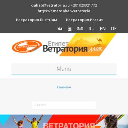
dahab@vetratoria.ru
+201029321772
https://t.me/dahabvetratoria
Ветратория.Вьетнам
Ветратория.Россия
RU
EN
DE
Menu
Станция
Главная
О станции
Вакансии
Как к нам добраться?
Отель Canion