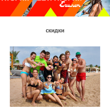
Прогноз погоды
Оборудование
Карта лагуны
скидки
Виртуальный тур Ганет Синай
Виртуальный тур Свисс Инн
Дахаб
ВиндСерфКидс
Новости
Медиа
Медиа архив
Фотки
Видео