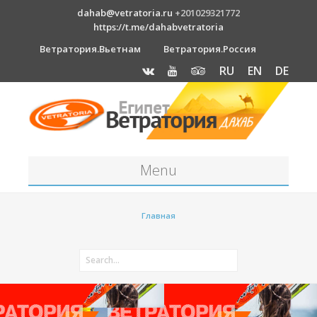
dahab@vetratoria.ru
+201029321772
https://t.me/dahabvetratoria
Ветратория.Вьетнам
Ветратория.Россия
RU
EN
DE
Menu
Станция
Главная
О станции
Вакансии
Как к нам добраться?
Отель Canion