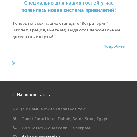
Специально для наших гостей у нас
появилась новая система привилегий!
Места катания
Наши Станции
Теперь на всех наших станциях "Ветратория"
(Египет, Греция, Вьетнам) выдаются персональные
Ветратория.Вьетнам
дисконтные карты!
Ветратория Россия
Подробнее
Ветратория.Египет
Цены
Обучение виндсерфингу
Прокат оборудования
Наши контакты
Прокат Винг Фоил
А ещё с нами можно связаться так:
Продажа оборудования
Ganet Sinai Hotel, Dahab, South Sinai, Egypt
+201029321772 ВатсАпп, Телеграм
Система скидок
dahab@vetratoria.ru