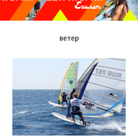
Прогноз погоды
Оборудование
Карта лагуны
ветер
Виртуальный тур Ганет Синай
Виртуальный тур Свисс Инн
Дахаб
ВиндСерфКидс
Новости
Медиа
Медиа архив
Фотки
Видео