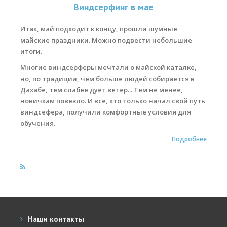
Виндсерфинг в мае
Места катания
Итак, май подходит к концу, прошли шумные
Наши Станции
майские праздники. Можно подвести небольшие
итоги.
Ветратория.Вьетнам
Многие виндсерферы мечтали о майской каталке,
Ветратория Россия
но, по традиции, чем больше людей собирается в
Дахабе, тем слабее дует ветер... Тем не менее,
Ветратория.Египет
новичкам повезло. И все, кто только начал свой путь
виндсефера, получили комфортные условия для
Цены
обучения.
Обучение виндсерфингу
Подробнее
Прокат оборудования
Прокат Винг Фоил
Продажа оборудования
Система скидок
Наши контакты