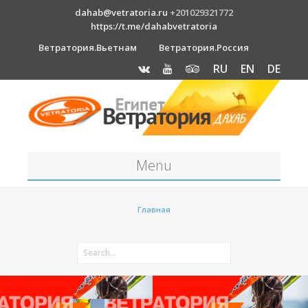
dahab@vetratoria.ru
+201029321772
https://t.me/dahabvetratoria
Ветратория.Вьетнам
Ветратория.Россия
RU
EN
DE
Menu
Станция
Главная
О станции
Вакансии
Как к нам добраться?
Отель Canion