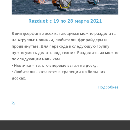
Места катания
Razduet c 19 по 28 марта 2021
Наши Станции
Ветратория.Вьетнам
В виндсерфинге всех катающихся можно разделить
на 4 группы: новички, любители, фрирайдеры и
Ветратория Россия
продвинутые. Для перехода в следующую группу
нужно уметь делать ряд техник. Разделить их можно
Ветратория.Египет
по следующим навыкам.
• Новички – те, кто впервые встал на доску.
Цены
• Любители – катаются в трапеции на больших
Обучение виндсерфингу
досках.
Подробнее
Прокат оборудования
Прокат Винг Фоил
Продажа оборудования
Система скидок