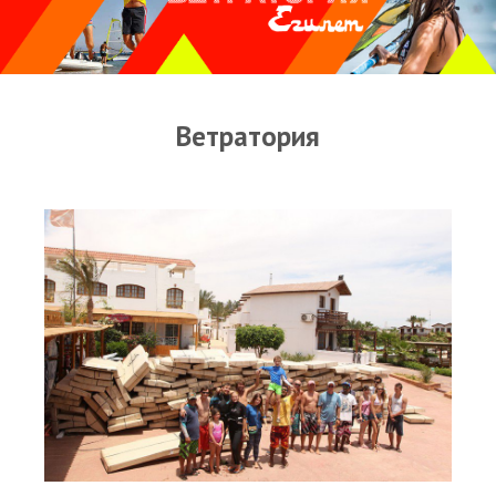
Прогноз погоды
Оборудование
Карта лагуны
Ветратория
Виртуальный тур Ганет Синай
Виртуальный тур Свисс Инн
Дахаб
ВиндСерфКидс
Новости
Медиа
Медиа архив
Фотки
Видео