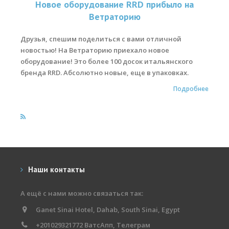
Новое оборудование RRD прибыло на
Ветраторию
Места катания
Наши Станции
Друзья, спешим поделиться с вами отличной
новостью! На Ветраторию приехало новое
Ветратория.Вьетнам
оборудование! Это более 100 досок итальянского
бренда RRD. Абсолютно новые, еще в упаковках.
Ветратория Россия
Подробнее
Ветратория.Египет
Цены
Обучение виндсерфингу
Прокат оборудования
Наши контакты
Прокат Винг Фоил
А ещё с нами можно связаться так:
Продажа оборудования
Ganet Sinai Hotel, Dahab, South Sinai, Egypt
Система скидок
+201029321772 ВатсАпп, Телеграм