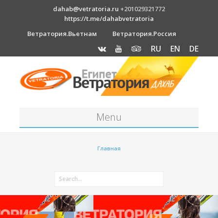
dahab@vetratoria.ru
+201029321772
https://t.me/dahabvetratoria
Ветратория.Вьетнам
Ветратория.Россия
RU
EN
DE
Menu
Станция
Главная
О станции
Вакансии
Как к нам добраться?
Отель Canion