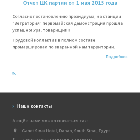
Отчет ЦК партии от 1 мая 2015 года
Места катания
Согласно постановлению президиума, на станции
"Ветратория" первомайская демонстрация прошла
Наши Станции
успешно! Ура, товарищи!!!!
Ветратория.Вьетнам
Трудовой коллектив в полном составе
промаршировал по вверенной нам территории.
Ветратория Россия
Подробнее
Ветратория.Египет
Цены
Обучение виндсерфингу
Прокат оборудования
Наши контакты
Прокат Винг Фоил
Продажа оборудования
А ещё с нами можно связаться так:
Ganet Sinai Hotel, Dahab, South Sinai, Egypt
Система скидок
+201029321772 ВатсАпп, Телеграм