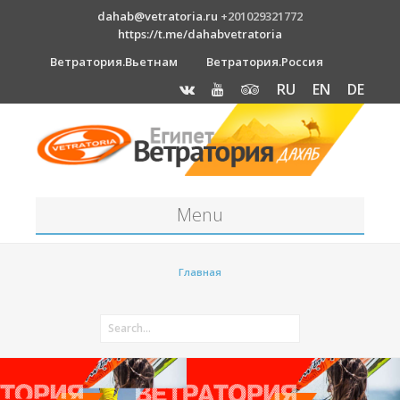
dahab@vetratoria.ru
+201029321772
https://t.me/dahabvetratoria
Ветратория.Вьетнам
Ветратория.Россия
RU
EN
DE
Menu
Станция
Главная
О станции
Вакансии
Как к нам добраться?
Отель Canion