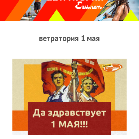
Прогноз погоды
Оборудование
Карта лагуны
ветратория 1 мая
Виртуальный тур Ганет Синай
Виртуальный тур Свисс Инн
Дахаб
ВиндСерфКидс
Новости
Медиа
Медиа архив
Фотки
Видео