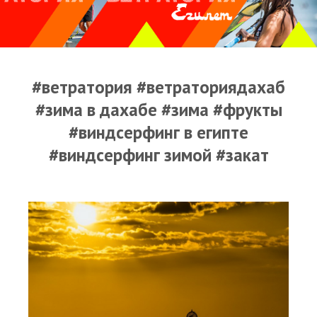
Прогноз погоды
Оборудование
Карта лагуны
#ветратория #ветраториядахаб
Виртуальный тур Ганет Синай
#зима в дахабе #зима #фрукты
Виртуальный тур Свисс Инн
#виндсерфинг в египте
#виндсерфинг зимой #закат
Дахаб
ВиндСерфКидс
Новости
Медиа
Медиа архив
Фотки
Видео