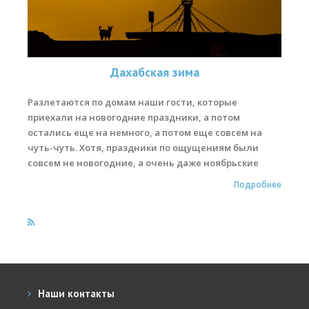
Места катания
Наши Станции
Дахабская зима
Ветратория.Вьетнам
Разлетаются по домам наши гости, которые
Ветратория Россия
приехали на новогодние праздники, а потом
Ветратория.Египет
остались еще на немного, а потом еще совсем на
чуть-чуть. Хотя, праздники по ощущениям были
Цены
совсем не новогодние, а очень даже ноябрьские
Обучение виндсерфингу
Подробнее
Прокат оборудования
Прокат Винг Фоил
Продажа оборудования
Система скидок
Наши контакты