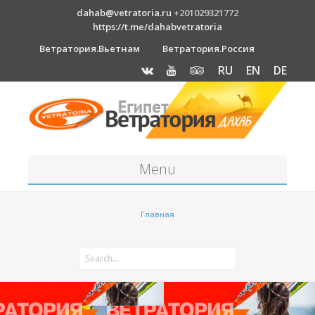
dahab@vetratoria.ru
+201029321772
https://t.me/dahabvetratoria
Ветратория.Вьетнам
Ветратория.Россия
RU
EN
DE
Menu
Станция
Главная
О станции
Вакансии
Как к нам добраться?
Отель Canion