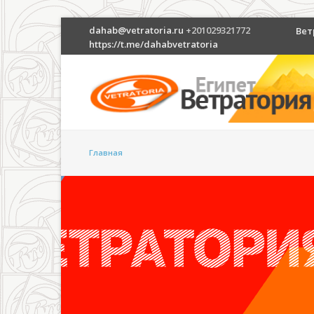
dahab@vetratoria.ru
+201029321772
Вет
https://t.me/dahabvetratoria
Главная