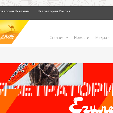
ратория.Вьетнам
Ветратория.Россия
Станция
Новости
Медиа