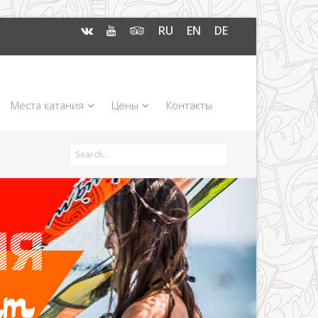
RU
EN
DE
Места катания
Цены
Контакты