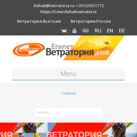
dahab@vetratoria.ru
+201029321772
https://t.me/dahabvetratoria
Ветратория.Вьетнам
Ветратория.Россия
RU
EN
DE
Menu
Станция
Главная
О станции
Вакансии
Как к нам добраться?
Отель Canion