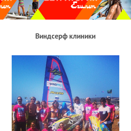
Прогноз погоды
Оборудование
Карта лагуны
Виндсерф клиники
Виртуальный тур Ганет Синай
Виртуальный тур Свисс Инн
Дахаб
ВиндСерфКидс
Новости
Медиа
Медиа архив
Фотки
Видео