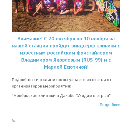
Места катания
Наши Станции
Ветратория.Вьетнам
Внимание! С 20 октября по 10 ноября на
Ветратория Россия
нашей станции пройдут виндсерф клиники с
известным российским фристайлером
Ветратория.Египет
Владимиром Яковлевым (RUS-99) и с
Марией Есютиной!
Цены
Обучение виндсерфингу
Подробности о клиниках вы узнаете из статьи от
организаторов мероприятия:
Прокат оборудования
"Ноябрьские клиники в Дахабе "Уходим в отрыв"
Прокат Винг Фоил
Подробнее
Продажа оборудования
Система скидок