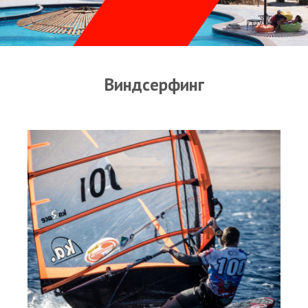
Прогноз погоды
Оборудование
Карта лагуны
Виндсерфинг
Виртуальный тур Ганет Синай
Виртуальный тур Свисс Инн
Дахаб
ВиндСерфКидс
Новости
Медиа
Медиа архив
Фотки
Видео