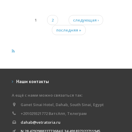
poyasn.jpg
1
2
следующая ›
Страницы
последняя »
Наши контакты
А ещё с нами можно связаться так:
Ganet Sinai Hotel, Dahab, South Sinai, Egypt
+201029321772 ВатсАпп, Телеграм
dahab@vetratoria.ru
N 28.479298822772684 E 34.491837322711945