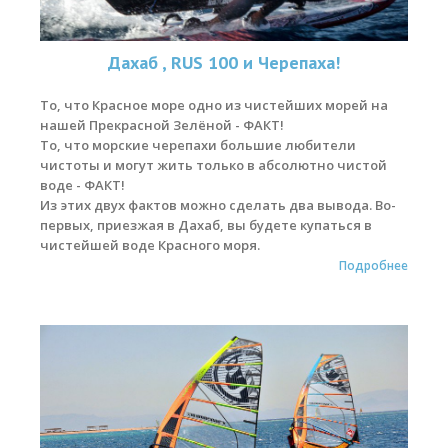
Места катания
Дахаб , RUS 100 и Черепаха!
Наши Станции
То, что Красное море одно из чистейших морей на
Ветратория.Вьетнам
нашей Прекрасной Зелёной - ФАКТ!
То, что морские черепахи большие любители
Ветратория Россия
чистоты и могут жить только в абсолютно чистой
воде - ФАКТ!
Ветратория.Египет
Из этих двух фактов можно сделать два вывода. Во-
первых, приезжая в Дахаб, вы будете купаться в
Цены
чистейшей воде Красного моря.
Обучение виндсерфингу
Подробнее
Прокат оборудования
Прокат Винг Фоил
Продажа оборудования
Система скидок