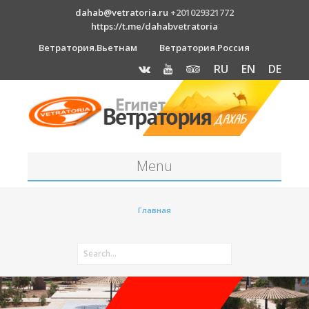
dahab@vetratoria.ru
+201029321772
https://t.me/dahabvetratoria
Ветратория.Вьетнам
Ветратория.Россия
RU
EN
DE
Menu
Станция
Главная
О станции
Вакансии
Как к нам добраться?
Отель Canion