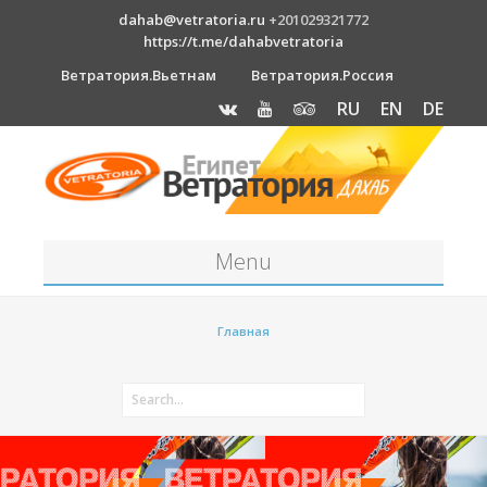
dahab@vetratoria.ru
+201029321772
https://t.me/dahabvetratoria
Ветратория.Вьетнам
Ветратория.Россия
RU
EN
DE
Menu
Станция
Главная
О станции
Вакансии
Как к нам добраться?
Отель Canion