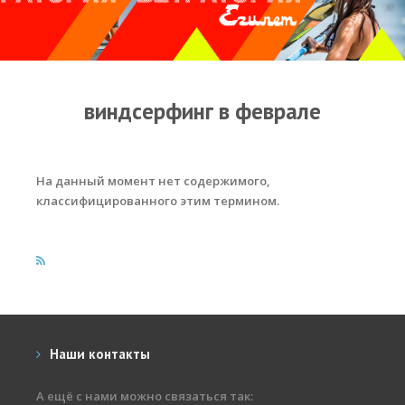
Прогноз погоды
Оборудование
Карта лагуны
виндсерфинг в феврале
Виртуальный тур Ганет Синай
Виртуальный тур Свисс Инн
На данный момент нет содержимого,
Дахаб
классифицированного этим термином.
ВиндСерфКидс
Новости
Медиа
Медиа архив
Наши контакты
Фотки
А ещё с нами можно связаться так:
Видео