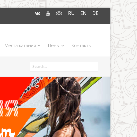
RU
EN
DE
Места катания
Цены
Контакты