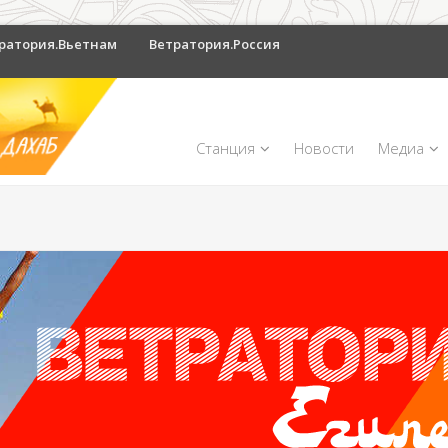
ратория.Вьетнам
Ветратория.Россия
Станция
Новости
Медиа