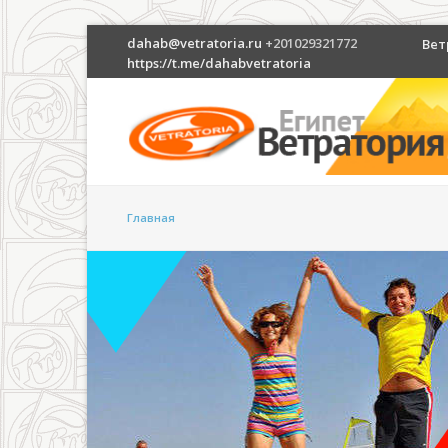
dahab@vetratoria.ru
+201029321772
Вет
https://t.me/dahabvetratoria
Главная