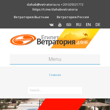
dahab@vetratoria.ru
+201029321772
https://t.me/dahabvetratoria
Ветратория.Вьетнам
Ветратория.Россия
RU
EN
DE
Menu
Станция
Главная
О станции
Вакансии
Как к нам добраться?
Отель Canion