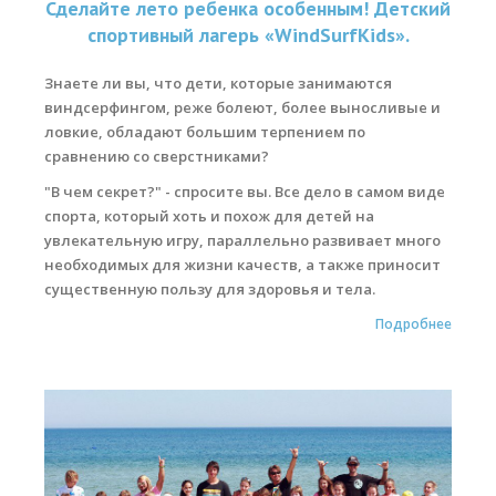
Сделайте лето ребенка особенным! Детский
спортивный лагерь «WindSurfKids».
Места катания
Знаете ли вы, что дети, которые занимаются
Наши Станции
виндсерфингом, реже болеют, более выносливые и
Ветратория.Вьетнам
ловкие, обладают большим терпением по
сравнению со сверстниками?
Ветратория Россия
"В чем секрет?" - спросите вы. Все дело в самом виде
Ветратория.Египет
спорта, который хоть и похож для детей на
увлекательную игру, параллельно развивает много
Цены
необходимых для жизни качеств, а также приносит
существенную пользу для здоровья и тела.
Обучение виндсерфингу
Подробнее
Прокат оборудования
Прокат Винг Фоил
Продажа оборудования
Система скидок