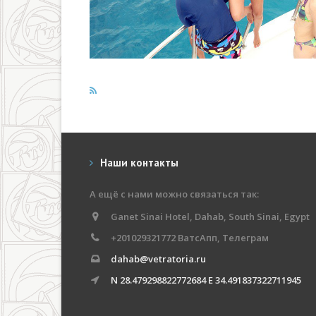
Наши контакты
А ещё с нами можно связаться так:
Ganet Sinai Hotel, Dahab, South Sinai, Egypt
+201029321772 ВатсАпп, Телеграм
dahab@vetratoria.ru
N 28.479298822772684 E 34.491837322711945