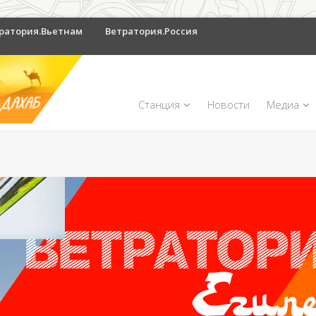
ратория.Вьетнам
Ветратория.Россия
Станция
Новости
Медиа