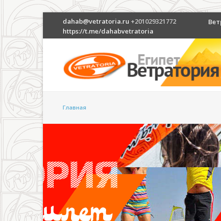
dahab@vetratoria.ru
+201029321772
Вет
https://t.me/dahabvetratoria
Главная