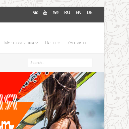
RU
EN
DE
Места катания
Цены
Контакты