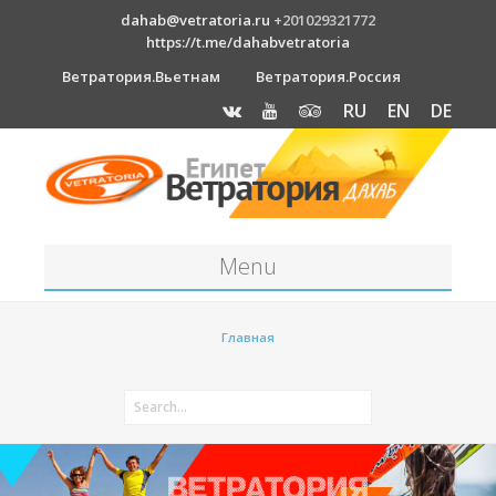
dahab@vetratoria.ru
+201029321772
https://t.me/dahabvetratoria
Ветратория.Вьетнам
Ветратория.Россия
RU
EN
DE
Menu
Станция
Главная
О станции
Вакансии
Как к нам добраться?
Отель Canion