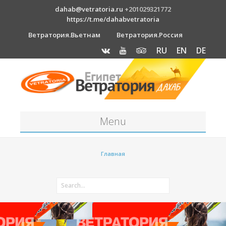
dahab@vetratoria.ru
+201029321772
https://t.me/dahabvetratoria
Ветратория.Вьетнам
Ветратория.Россия
RU
EN
DE
Menu
Станция
Главная
О станции
Вакансии
Как к нам добраться?
Отель Canion