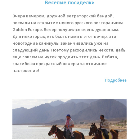
Веселые посиделки
Места катания
Вчера вечером, дружной ветраторской бандой,
поехали на открытие нового русского ресторанчика
Наши Станции
Golden Europe. Вечер получился очень душевным.
Ветратория.Вьетнам
Для некоторых, кто был с нами в этот вечер, эти
новогодние каникулы заканчивались уже на
Ветратория Россия
следующий день. Поэтому расходились нехотя, дабы
еще совсем на чуток продлить этот день. Ребята,
Ветратория.Египет
спасибо за прекрасный вечер и за отличное
Цены
настроение!
Подробнее
Обучение виндсерфингу
Прокат оборудования
Прокат Винг Фоил
Продажа оборудования
Система скидок