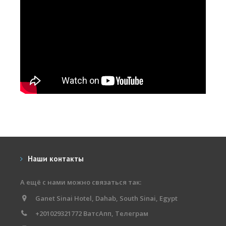
Наши контакты
А ещё с нами можно связаться так:
Ganet Sinai Hotel, Dahab, South Sinai, Egypt
+201029321772 ВатсАпп, Телеграм