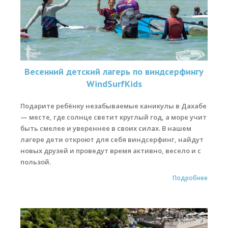
Весенний детский лагерь по виндсерфингу
WindSurfKids
Подарите ребёнку незабываемые каникулы в Дахабе
— месте, где солнце светит круглый год, а море учит
быть смелее и увереннее в своих силах. В нашем
лагере дети откроют для себя виндсерфинг, найдут
новых друзей и проведут время активно, весело и с
пользой.
Подробнее