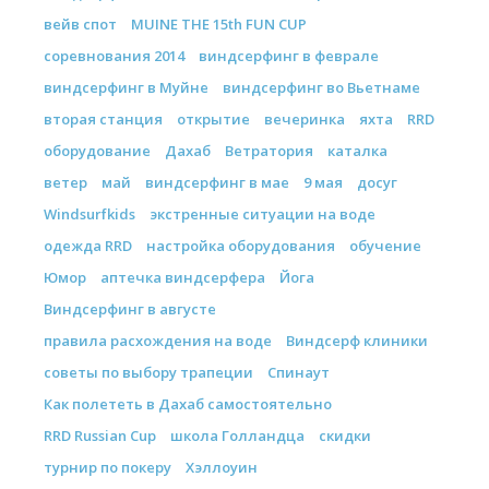
вейв спот
MUINE THE 15th FUN CUP
соревнования 2014
виндсерфинг в феврале
виндсерфинг в Муйне
виндсерфинг во Вьетнаме
вторая станция
открытие
вечеринка
яхта
RRD
оборудование
Дахаб
Ветратория
каталка
ветер
май
виндсерфинг в мае
9 мая
досуг
Windsurfkids
экстренные ситуации на воде
одежда RRD
настройка оборудования
обучение
Юмор
аптечка виндсерфера
Йога
Виндсерфинг в августе
правила расхождения на воде
Виндсерф клиники
советы по выбору трапеции
Спинаут
Как полететь в Дахаб самостоятельно
RRD Russian Cup
школа Голландца
скидки
турнир по покеру
Хэллоуин