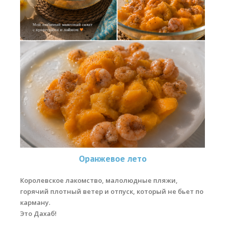
Места катания
Наши Станции
Ветратория.Вьетнам
Ветратория Россия
Ветратория.Египет
Цены
Обучение виндсерфингу
Прокат оборудования
Оранжевое лето
Прокат Винг Фоил
Королевское лакомство, малолюдные пляжи,
Продажа оборудования
горячий плотный ветер и отпуск, который не бьет по
карману.
Система скидок
Это Дахаб!