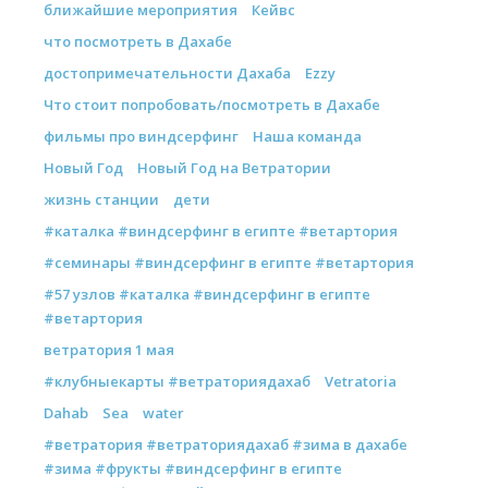
ближайшие мероприятия
Кейвс
что посмотреть в Дахабе
достопримечательности Дахаба
Ezzy
Что стоит попробовать/посмотреть в Дахабе
фильмы про виндсерфинг
Наша команда
Новый Год
Новый Год на Ветратории
жизнь станции
дети
#каталка #виндсерфинг в египте #ветартория
#семинары #виндсерфинг в египте #ветартория
#57 узлов #каталка #виндсерфинг в египте
#ветартория
ветратория 1 мая
#клубныекарты #ветраториядахаб
Vetratoria
Dahab
Sea
water
#ветратория #ветраториядахаб #зима в дахабе
#зима #фрукты #виндсерфинг в египте