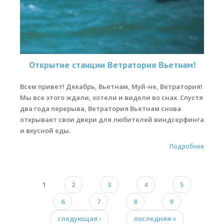
Открытие станции Ветратория Вьетнам!
Всем привет! Декабрь, Вьетнам, Муй-не, Ветратория!
Мы все этого ждали, хотели и видели во снах. Спустя
два года перерыва, Ветратория Вьетнам снова
открывает свои двери для любителей виндсерфинга
и вкусной еды.
Подробнее
1
2
3
4
5
Страницы
6
7
8
9
следующая ›
последняя »