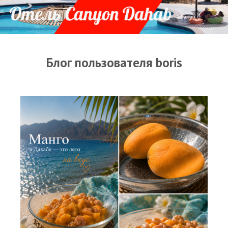
Прогноз погоды
Оборудование
Карта лагуны
Блог пользователя boris
Виртуальный тур Ганет Синай
Виртуальный тур Свисс Инн
Дахаб
ВиндСерфКидс
Новости
Медиа
Медиа архив
Фотки
Видео