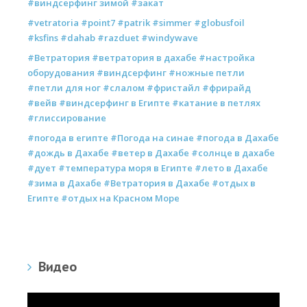
#виндсерфинг зимой #закат
#vetratoria #point7 #patrik #simmer #globusfoil
#ksfins #dahab #razduet #windywave
#Ветратория #ветратория в дахабе #настройка
оборудования #виндсерфинг #ножные петли
#петли для ног #слалом #фристайл #фрирайд
#вейв #виндсерфинг в Египте #катание в петлях
#глиссирование
#погода в египте #Погода на синае #погода в Дахабе
#дождь в Дахабе #ветер в Дахабе #солнце в дахабе
#дует #температура моря в Египте #лето в Дахабе
#зима в Дахабе #Ветратория в Дахабе #отдых в
Египте #отдых на Красном Море
Видео