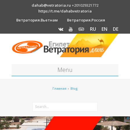
dahab@vetratoria.ru
+201029321772
https://t.me/dahabvetratoria
Ветратория.Вьетнам
Ветратория.Россия
RU
EN
DE
Menu
Станция
Главная
›
Blog
О станции
Вакансии
Как к нам добраться?
Отель Canion