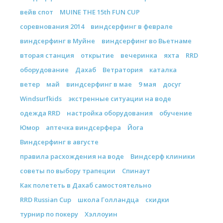
вейв спот
MUINE THE 15th FUN CUP
соревнования 2014
виндсерфинг в феврале
виндсерфинг в Муйне
виндсерфинг во Вьетнаме
вторая станция
открытие
вечеринка
яхта
RRD
оборудование
Дахаб
Ветратория
каталка
ветер
май
виндсерфинг в мае
9 мая
досуг
Windsurfkids
экстренные ситуации на воде
одежда RRD
настройка оборудования
обучение
Юмор
аптечка виндсерфера
Йога
Виндсерфинг в августе
правила расхождения на воде
Виндсерф клиники
советы по выбору трапеции
Спинаут
Как полететь в Дахаб самостоятельно
RRD Russian Cup
школа Голландца
скидки
турнир по покеру
Хэллоуин