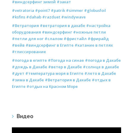
#виндсерфинг зимой #закат
#vetratoria #point7 #patrik #simmer #globusfoil
#ksfins #dahab #razduet #windywave
#Ветратория #ветратория в дахабе #настройка
оборудования #виндсерфинг #ножные петли
#петли для ног #слалом #фристайл #фрирайд
#вейв #виндсерфинг в Египте #катание в петлях
#глиссирование
#погода в египте #Погода на синае #погода в Дахабе
#дождь в Дахабе #ветер в Дахабе #солнце в дахабе
#дует #температура моря в Египте #лето в Дахабе
#зима в Дахабе #Ветратория в Дахабе #отдых в
Египте #отдых на Красном Море
Видео