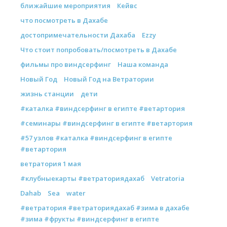
ближайшие мероприятия
Кейвс
что посмотреть в Дахабе
достопримечательности Дахаба
Ezzy
Что стоит попробовать/посмотреть в Дахабе
фильмы про виндсерфинг
Наша команда
Новый Год
Новый Год на Ветратории
жизнь станции
дети
#каталка #виндсерфинг в египте #ветартория
#семинары #виндсерфинг в египте #ветартория
#57 узлов #каталка #виндсерфинг в египте
#ветартория
ветратория 1 мая
#клубныекарты #ветраториядахаб
Vetratoria
Dahab
Sea
water
#ветратория #ветраториядахаб #зима в дахабе
#зима #фрукты #виндсерфинг в египте