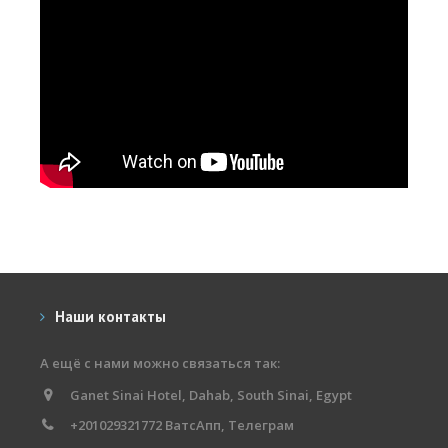
Наши контакты
А ещё с нами можно связаться так:
Ganet Sinai Hotel, Dahab, South Sinai, Egypt
+201029321772 ВатсАпп, Телеграм