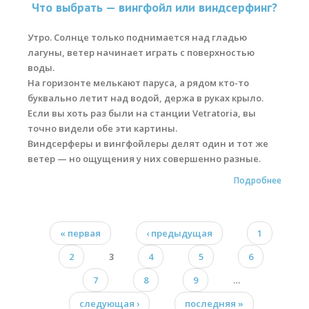
Что выбрать — вингфойл или виндсерфинг?
Утро. Солнце только поднимается над гладью
лагуны, ветер начинает играть с поверхностью
воды.
На горизонте мелькают паруса, а рядом кто-то
буквально летит над водой, держа в руках крыло.
Если вы хоть раз были на станции Vetratoria, вы
точно видели обе эти картины.
Виндсерферы и вингфойлеры делят один и тот же
ветер — но ощущения у них совершенно разные.
Подробнее
« первая
‹ предыдущая
1
Страницы
2
3
4
5
6
7
8
9
…
следующая ›
последняя »