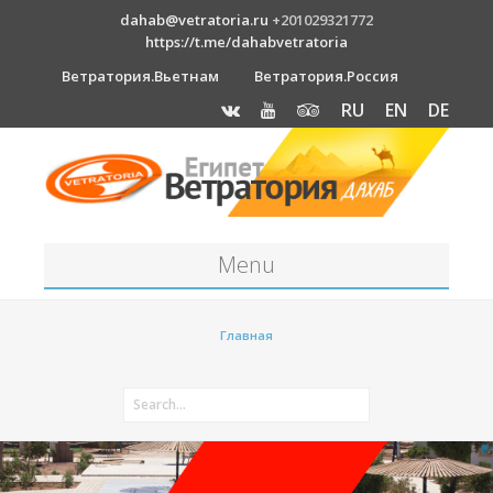
dahab@vetratoria.ru
+201029321772
https://t.me/dahabvetratoria
Ветратория.Вьетнам
Ветратория.Россия
RU
EN
DE
Menu
Станция
Главная
О станции
Вакансии
Как к нам добраться?
Отель Canion