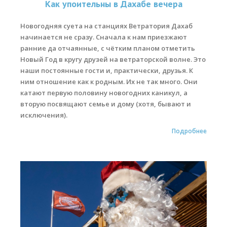
Как упоительны в Дахабе вечера
Места катания
Новогодняя суета на станциях Ветратория Дахаб
начинается не сразу. Сначала к нам приезжают
Наши Станции
ранние да отчаянные, с чётким планом отметить
Ветратория.Вьетнам
Новый Год в кругу друзей на ветраторской волне. Это
наши постоянные гости и, практически, друзья. К
Ветратория Россия
ним отношение как к родным. Их не так много. Они
катают первую половину новогодних каникул, а
Ветратория.Египет
вторую посвящают семье и дому (хотя, бывают и
Цены
исключения).
Подробнее
Обучение виндсерфингу
Прокат оборудования
Прокат Винг Фоил
Продажа оборудования
Система скидок