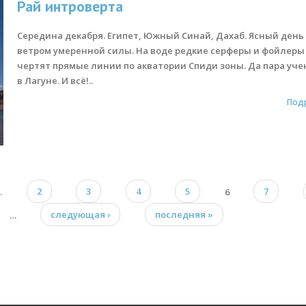
Рай интроверта
Середина декабря. Египет, Южный Синай, Дахаб. Ясный день 
ветром умеренной силы. На воде редкие серферы и фойлеры
чертят прямые линии по акватории Спиди зоны. Да пара уче
в Лагуне. И всё!..
Под
…
2
3
4
5
6
7
…
следующая ›
последняя »