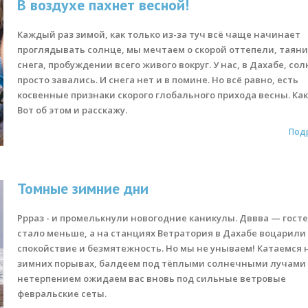
В воздухе пахнет весной!
Каждый раз зимой, как только из-за туч всё чаще начинает
проглядывать солнце, мы мечтаем о скорой оттепели, таян
снега, пробуждении всего живого вокруг. У нас, в Дахабе, со
просто завались. И снега нет и в помине. Но всё равно, есть
косвенные признаки скорого глобального прихода весны. Ка
Вот об этом и расскажу.
Под
Томные зимние дни
Ррраз - и промелькнули новогодние каникулы. Дввва — гост
стало меньше, а на станциях Ветратория в Дахабе воцарили
спокойствие и безмятежность. Но мы не унываем! Катаемся 
зимних порывах, балдеем под тёплыми солнечными лучами 
нетерпением ожидаем вас вновь под сильные ветровые
февральские сеты.