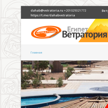
dahab@vetratoria.ru
+201029321772
Вет
https://t.me/dahabvetratoria
Главная