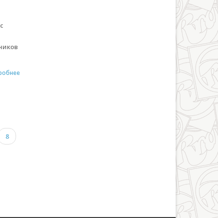
с
ников
робнее
8