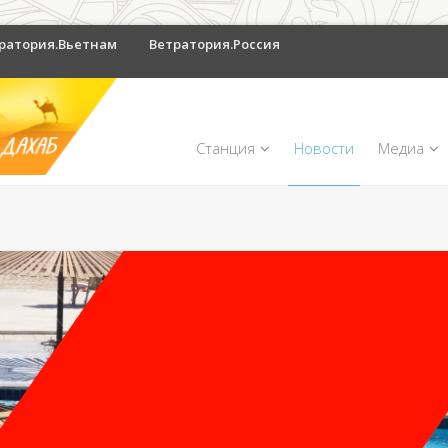
ратория.Вьетнам
Ветратория.Россия
Станция
Новости
Медиа