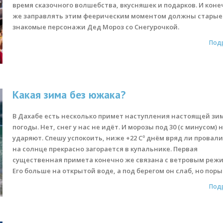
время сказочного волшебства, вкусняшек и подарков. И кон
же заправлять этим феерическим моментом должны старые
знакомые персонажи Дед Мороз со Снегурочкой.
Под
Какая зима без южака?
В Дахабе есть несколько примет наступления настоящей зи
погоды. Нет, снег у нас не идёт. И морозы под 30 (с минусом) 
ударяют. Спешу успокоить, ниже +22 Сº днём вряд ли провали
на солнце прекрасно загорается в купальнике. Первая
существенная примета конечно же связана с ветровым реж
Его больше на открытой воде, а под берегом он слаб, но поры
Под