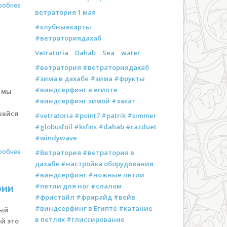
робнее
ветратория 1 мая
#клубныекарты
#ветраториядахаб
Vetratoria
Dahab
Sea
water
#ветратория #ветраториядахаб
#зима в дахабе #зима #фрукты
#виндсерфинг в египте
и мы
#виндсерфинг зимой #закат
шейся
#vetratoria #point7 #patrik #simmer
#globusfoil #ksfins #dahab #razduet
#windywave
робнее
#Ветратория #ветратория в
дахабе #настройка оборудования
#виндсерфинг #ножные петли
рии
#петли для ног #слалом
#фристайл #фрирайд #вейв
#виндсерфинг в Египте #катание
вый
в петлях #глиссирование
ей это