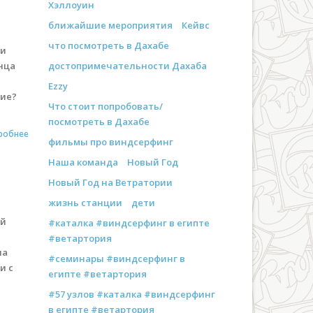
Хэллоуин
ближайшие мероприятия
Кейвс
что посмотреть в Дахабе
ии
лнца
достопримечательности Дахаба
Ezzy
кие?
Что стоит попробовать/
посмотреть в Дахабе
робнее
фильмы про виндсерфинг
Наша команда
Новый Год
Новый Год на Ветратории
жизнь станции
дети
ей
#каталка #виндсерфинг в египте
#ветартория
на
#семинары #виндсерфинг в
и с
египте #ветартория
#57 узлов #каталка #виндсерфинг
в египте #ветартория