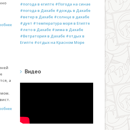
ечно
#погода в египте #Погода на синае
#погода в Дахабе #дождь в Дахабе
#ветер в Дахабе #солнце в дахабе
#дует #температура моря в Египте
робнее
#лето в Дахабе #зима в Дахабе
#Ветратория в Дахабе #отдых в
Египте #отдых на Красном Море
мней
Видео
не
тся, а
имом.
вист.
робнее