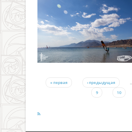
« первая
‹ предыдущая
Страницы
9
10