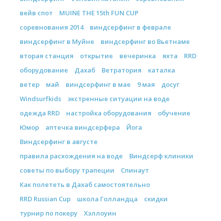
вейв спот
MUINE THE 15th FUN CUP
соревнования 2014
виндсерфинг в феврале
виндсерфинг в Муйне
виндсерфинг во Вьетнаме
вторая станция
открытие
вечеринка
яхта
RRD
оборудование
Дахаб
Ветратория
каталка
ветер
май
виндсерфинг в мае
9 мая
досуг
Windsurfkids
экстренные ситуации на воде
одежда RRD
настройка оборудования
обучение
Юмор
аптечка виндсерфера
Йога
Виндсерфинг в августе
правила расхождения на воде
Виндсерф клиники
советы по выбору трапеции
Спинаут
Как полететь в Дахаб самостоятельно
RRD Russian Cup
школа Голландца
скидки
турнир по покеру
Хэллоуин