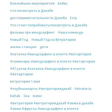
ближайшие мероприятия
Кейвс
что посмотреть в Дахабе
достопримечательности Дахаба
Ezzy
Что стоит попробовать/посмотреть в Дахабе
фильмы про виндсерфинг
Наша команда
Новый Год
Новый Год на Ветратории
жизнь станции
дети
#каталка #виндсерфинг в египте #ветартория
#семинары #виндсерфинг в египте #ветартория
#57 узлов #каталка #виндсерфинг в египте
#ветартория
ветратория 1 мая
#клубныекарты #ветраториядахаб
Vetratoria
Dahab
Sea
water
#ветратория #ветраториядахаб #зима в дахабе
#зима #фрукты #виндсерфинг в египте