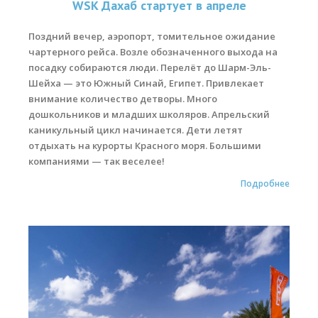
WSK Дахаб стартует в апреле
Места катания
Поздний вечер, аэропорт, томительное ожидание
чартерного рейса. Возле обозначенного выхода на
Наши Станции
посадку собираются люди. Перелёт до Шарм-Эль-
Ветратория.Вьетнам
Шейха — это Южный Синай, Египет. Привлекает
внимание количество детворы. Много
Ветратория Россия
дошкольников и младших школяров. Апрельский
каникульный цикл начинается. Дети летят
Ветратория.Египет
отдыхать на курорты Красного моря. Большими
Цены
компаниями — так веселее!
Подробнее
Обучение виндсерфингу
Прокат оборудования
Прокат Винг Фоил
Продажа оборудования
Система скидок