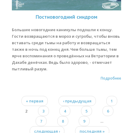
Постновогодний синдром
Большие новогодние каникулы подошли к концу.
Гости возвращаются в мороз и сугробы, чтобы вновь
вставать среди тьмы на работу и возвращаться
также в ночь под конец дня. Чем больше тьмы, тем
ярче воспоминания о проведённых на Ветратории в
Дахабе денёчках. Ведь было здорово, - отмечает
пытливый разум.
Подробнее
« первая
‹ предыдущая
1
Страницы
2
3
4
5
6
7
8
9
…
следующая ›
последняя »