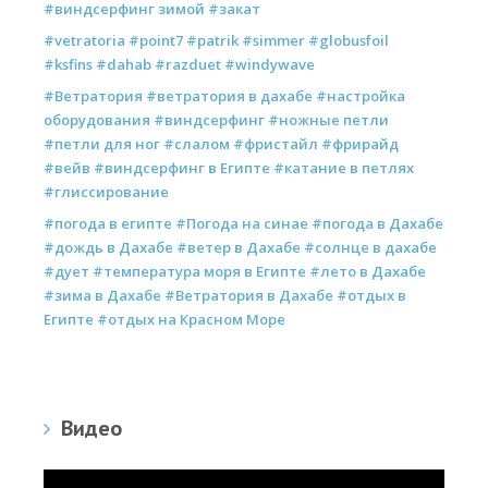
#виндсерфинг зимой #закат
#vetratoria #point7 #patrik #simmer #globusfoil
#ksfins #dahab #razduet #windywave
#Ветратория #ветратория в дахабе #настройка
оборудования #виндсерфинг #ножные петли
#петли для ног #слалом #фристайл #фрирайд
#вейв #виндсерфинг в Египте #катание в петлях
#глиссирование
#погода в египте #Погода на синае #погода в Дахабе
#дождь в Дахабе #ветер в Дахабе #солнце в дахабе
#дует #температура моря в Египте #лето в Дахабе
#зима в Дахабе #Ветратория в Дахабе #отдых в
Египте #отдых на Красном Море
Видео