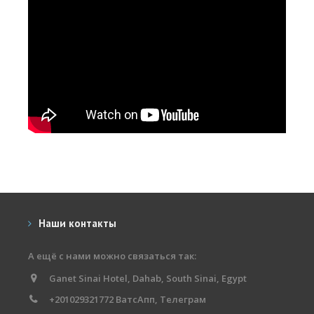
Наши контакты
А ещё с нами можно связаться так:
Ganet Sinai Hotel, Dahab, South Sinai, Egypt
+201029321772 ВатсАпп, Телеграм