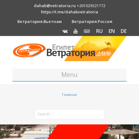
dahab@vetratoria.ru
+201029321772
https://t.me/dahabvetratoria
Ветратория.Вьетнам
Ветратория.Россия
RU
EN
DE
Menu
Станция
Главная
О станции
Вакансии
Как к нам добраться?
Отель Canion